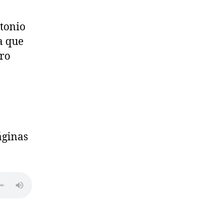
tonio
a que
ero
áginas