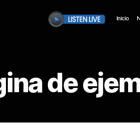
Inicio
N
RCAST.NET
ina de eje