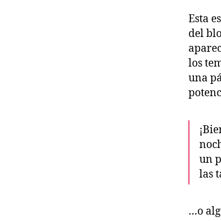
Esta e
del bl
aparec
los te
una pá
potenci
¡Bie
noch
un p
las 
…o alg