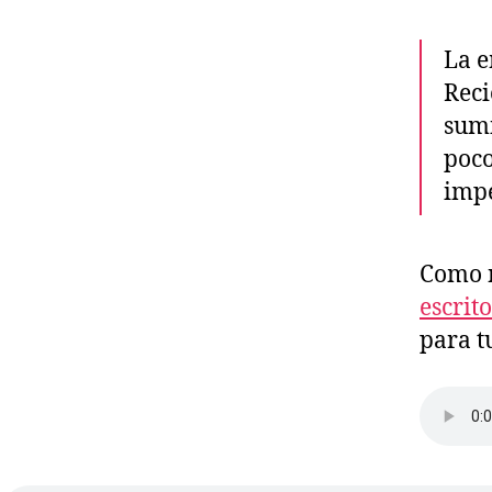
La e
Rec
sumi
poco
impe
Como n
escrit
para t