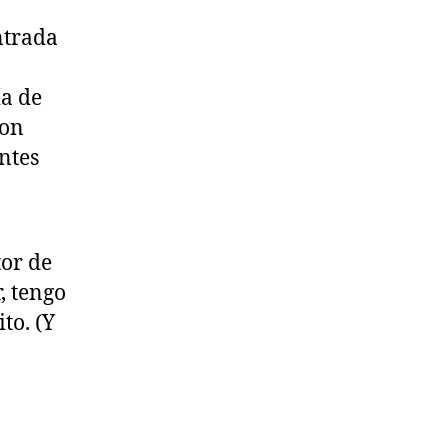
ntrada
ía de
con
ntes
tor de
, tengo
to. (Y