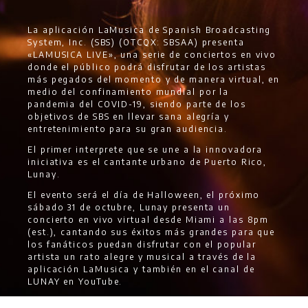
La aplicación LaMusica de Spanish Broadcasting
System, Inc. (SBS) (OTCQX: SBSAA) presenta
«LAMUSICA LIVE», una serie de conciertos en vivo
donde el público podrá disfrutar de los artistas
más pegados del momento y de manera virtual, en
medio del confinamiento mundial por la
pandemia del COVID-19, siendo parte de los
objetivos de SBS en llevar sana alegría y
entretenimiento para su gran audiencia.
El primer interprete que se une a la innovadora
iniciativa es el cantante urbano de Puerto Rico,
Lunay.
El evento será el día de Halloween, el próximo
sábado 31 de octubre, Lunay presenta un
concierto en vivo virtual desde Miami a las 8pm
(est.), cantando sus éxitos más grandes para que
los fanáticos puedan disfrutar con el popular
artista un rato alegre y musical a través de la
aplicación LaMusica y también en el canal de
LUNAY en YouTube.