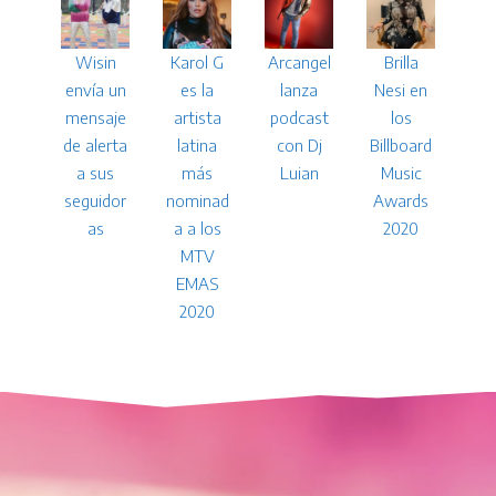
Wisin
Karol G
Arcangel
Brilla
envía un
es la
lanza
Nesi en
mensaje
artista
podcast
los
de alerta
latina
con Dj
Billboard
a sus
más
Luian
Music
seguidor
nominad
Awards
as
a a los
2020
MTV
EMAS
2020